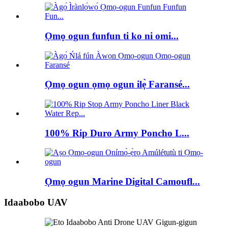
Ọmọ ogun funfun ti ko ni omi...
Ọmọ ogun ọmọ ogun ilẹ̀ Faransé...
100% Rip Duro Army Poncho L...
Ọmọ ogun Marine Digital Camoufl...
Idaabobo UAV