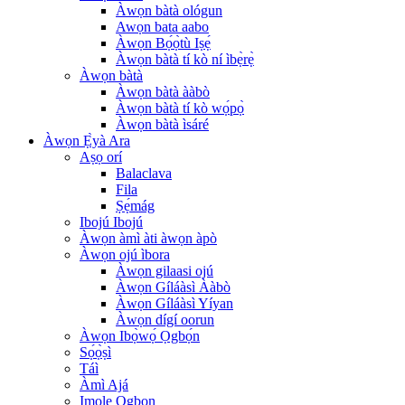
Àwọn bàtà ológun
Awọn bata aabo
Àwọn Bọ́ọ̀tù Iṣẹ́
Àwọn bàtà tí kò ní ìbẹ̀rẹ̀
Àwọn bàtà
Àwọn bàtà ààbò
Àwọn bàtà tí kò wọ́pọ̀
Àwọn bàtà ìsáré
Àwọn Ẹ̀yà Ara
Aṣọ orí
Balaclava
Fila
Ṣẹ́mág
Ibojú Ibojú
Àwọn àmì àti àwọn àpò
Àwọn ojú ìbora
Àwọn gilaasi ojú
Àwọn Gíláàsì Ààbò
Àwọn Gíláàsì Yíyan
Àwọn dígí oorun
Àwọn Ibọ̀wọ́ Ọgbọ́n
Sọ́ọ̀ṣì
Táì
Àmì Ajá
Imọlẹ Ọgbọn