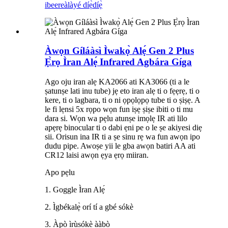
ibeere
àlàyé díẹ̀díẹ̀
Àwọn Gíláàsì Ìwakọ̀ Alẹ́ Gen 2 Plus
Ẹ̀rọ Ìran Alẹ́ Infrared Agbára Gíga
Ago oju iran alẹ KA2066 ati KA3066 (ti a le
ṣatunṣe lati inu tube) jẹ eto iran alẹ ti o fẹẹrẹ, ti o
kere, ti o lagbara, ti o ni ọpọlọpọ tube ti o ṣiṣẹ. A
le fi lẹnsi 5x rọpo wọn fun iṣẹ ṣiṣe ibiti o ti mu
dara si. Wọn wa pẹlu atunṣe imọlẹ IR ati lilo
apẹrẹ binocular ti o dabi ẹni pe o le ṣe akiyesi diẹ
sii. Orisun ina IR ti a ṣe sinu rẹ wa fun awọn ipo
dudu pipe. Awoṣe yii le gba awọn batiri AA ati
CR12 laisi awọn ẹya ẹrọ miiran.
Apo pẹlu
1. Goggle Ìran Alẹ́
2. Ìgbékalẹ̀ orí tí a gbé sókè
3. Àpò ìrùsókè ààbò