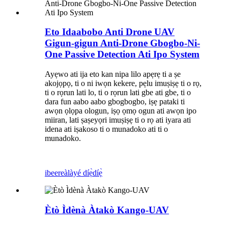
Eto Idaabobo Anti Drone UAV
Gigun-gigun Anti-Drone Gbogbo-Ni-
One Passive Detection Ati Ipo System
Ayẹwo ati ija eto kan nipa lilo apẹrẹ ti a ṣe
akojọpọ, ti o ni iwọn kekere, pẹlu imuṣiṣẹ ti o rọ,
ti o rọrun lati lo, ti o rọrun lati gbe ati gbe, ti o
dara fun aabo aabo gbogbogbo, iṣẹ pataki ti
awọn ọlọpa ologun, iṣọ ọmọ ogun ati awọn ipo
miiran, lati ṣaṣeyọri imuṣiṣẹ ti o rọ ati iyara ati
idena ati iṣakoso ti o munadoko ati ti o
munadoko.
ibeere
àlàyé díẹ̀díẹ̀
Ètò Ìdènà Àtakò Kango-UAV