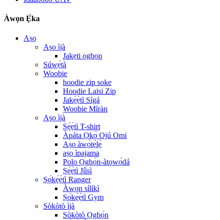
Àwọn Ẹ̀ka
Aṣọ
Aṣọ ìjà
Jakẹti ọgbọn
Súwẹ́tà
Woobie
hoodie zip soke
Hoodie Laisi Zip
Jakẹ́ẹ̀tì Sígá
Woobie Míràn
Aṣọ ìjà
Ṣẹ́ẹ̀tì T-shirt
Àpáta Ọkọ̀ Ojú Omi
Aṣọ àwọ̀tẹ́lẹ̀
aṣọ ìpajama
Polo Ọgbọ́n-àtọwọ́dá
Ṣẹ́ẹ̀tì Jíìsì
Ṣọ́kẹ́ẹ̀tì Ranger
Àwọn sílíkì
Ṣọ́kẹ́ẹ̀tì Gym
Sòkòtò ìjà
Sòkòtò Ọgbọ́n