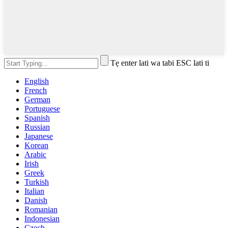
Tẹ enter lati wa tabi ESC lati ti
English
French
German
Portuguese
Spanish
Russian
Japanese
Korean
Arabic
Irish
Greek
Turkish
Italian
Danish
Romanian
Indonesian
Czech