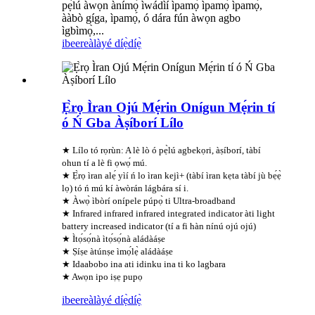
pẹ̀lú àwọn ànímọ́ ìwádìí ìpamọ́ ìpamọ́ ìpamọ́,
ààbò gíga, ìpamọ́, ó dára fún àwọn agbo
ìgbìmọ̀,...
ibeere
àlàyé díẹ̀díẹ̀
Ẹ̀rọ Ìran Ojú Mẹ́rin Onígun Mẹ́rin tí
ó Ń Gba Àṣíborí Lílo
★ Lílo tó rọrùn: A lè lò ó pẹ̀lú agbekọri, àṣíborí, tàbí
ohun tí a lè fi ọwọ́ mú.
★ Ẹ̀rọ ìran alẹ́ yìí ń lo ìran kejì+ (tàbí ìran kẹta tàbí jù bẹ́ẹ̀
lọ) tó ń mú kí àwòrán lágbára sí i.
★ Àwọ̀ ìbòrí onípele púpọ̀ ti Ultra-broadband
★ Infrared infrared infrared integrated indicator àti light
battery increased indicator (tí a fi hàn nínú ojú ojú)
★ Ìtọ́sọ́nà ìtọ́sọ́nà aládàáṣe
★ Ṣíṣe àtúnṣe ìmọ́lẹ̀ aládàáṣe
★ Idaabobo ina ati idinku ina ti ko lagbara
★ Awọn ipo iṣẹ pupọ
ibeere
àlàyé díẹ̀díẹ̀