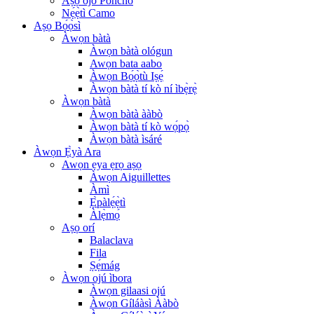
Àṣọ òjò Poncho
Nẹ́ẹ̀tì Camo
Aṣọ Bọ́ọ̀sì
Àwọn bàtà
Àwọn bàtà ológun
Awọn bata aabo
Àwọn Bọ́ọ̀tù Iṣẹ́
Àwọn bàtà tí kò ní ìbẹ̀rẹ̀
Àwọn bàtà
Àwọn bàtà ààbò
Àwọn bàtà tí kò wọ́pọ̀
Àwọn bàtà ìsáré
Àwọn Ẹ̀yà Ara
Awọn ẹya ẹrọ aṣọ
Àwọn Aiguillettes
Àmì
Ẹ̀pàlẹ́ẹ̀tì
Àlẹ̀mọ́
Aṣọ orí
Balaclava
Fila
Ṣẹ́mág
Àwọn ojú ìbora
Àwọn gilaasi ojú
Àwọn Gíláàsì Ààbò