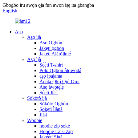
Gbogbo iru awọn ọja fun awọn iṣẹ ita gbangba
English
Aṣọ
Aṣọ ìjà
Aṣọ Ọgbọ́n
Jakẹti ọgbọn
Jakẹti Aláròjinlẹ̀
Aṣọ ìjà
Ṣẹ́ẹ̀tì T-shirt
Polo Ọgbọ́n-àtọwọ́dá
aṣọ ìpajama
Àpáta Ọkọ̀ Ojú Omi
Aṣọ àwọ̀tẹ́lẹ̀
Ṣẹ́ẹ̀tì Jíìsì
Sòkòtò ìjà
Sòkòtò Ọgbọ́n
Ṣọ́kẹ́tì Ìlànà
Jíìsì
Woobie
hoodie zip soke
Hoodie Laisi Zip
Jakẹ́ẹ̀tì Sígá