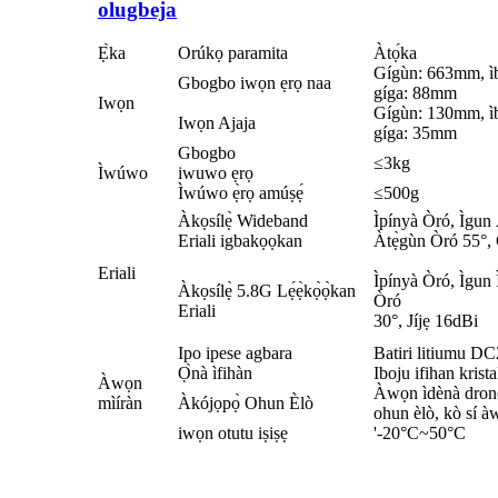
olugbeja
Ẹ̀ka
Orúkọ paramita
Àtọ́ka
Gígùn: 663mm, ì
Gbogbo iwọn ẹrọ naa
gíga: 88mm
Iwọn
Gígùn: 130mm, ì
Iwọn Ajaja
gíga: 35mm
Gbogbo
≤3kg
Ìwúwo
iwuwo ẹrọ
Ìwúwo ẹ̀rọ amúṣẹ́
≤500g
Àkọsílẹ̀ Wideband
Ìpínyà Òró, Ìgun
Eriali igbakọọkan
Àtẹ̀gùn Òró 55°,
Eriali
Ìpínyà Òró, Ìgun 
Àkọsílẹ̀ 5.8G Lẹ́ẹ̀kọ̀ọ̀kan
Òró
Eriali
30°, Jíjẹ 16dBi
Ipo ipese agbara
Batiri litiumu DC2
Ọ̀nà ìfihàn
Iboju ifihan kris
Àwọn
Àwọn ìdènà drone
mìíràn
Àkójọpọ̀ Ohun Èlò
ohun èlò, kò sí à
iwọn otutu iṣiṣẹ
'-20°C~50°C