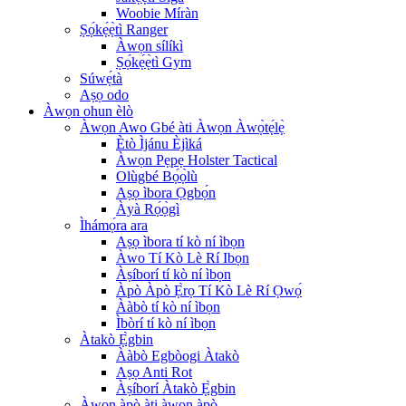
Woobie Míràn
Ṣọ́kẹ́ẹ̀tì Ranger
Àwọn sílíkì
Ṣọ́kẹ́ẹ̀tì Gym
Súwẹ́tà
Aṣọ odo
Àwọn ohun èlò
Àwọn Awo Gbé àti Àwọn Àwọ̀tẹ́lẹ̀
Ètò Ìjánu Èjìká
Àwọn Pẹpẹ Holster Tactical
Olùgbé Bọ́ọ̀lù
Aṣọ ìbora Ọgbọ́n
Àyà Rọ́ọ̀gì
Ìhámọ́ra ara
Aṣọ ìbora tí kò ní ìbọn
Àwo Tí Kò Lè Rí Ibọn
Àṣíborí tí kò ní ìbọn
Àpò Àpò Ẹ̀rọ Tí Kò Lè Rí Ọwọ́
Ààbò tí kò ní ìbọn
Ìbòrí tí kò ní ìbọn
Àtakò Ẹ̀gbin
Ààbò Egbòogi Àtakò
Aṣọ Anti Rot
Àṣíborí Àtakò Ẹ̀gbin
Àwọn àpò àti àwọn àpò