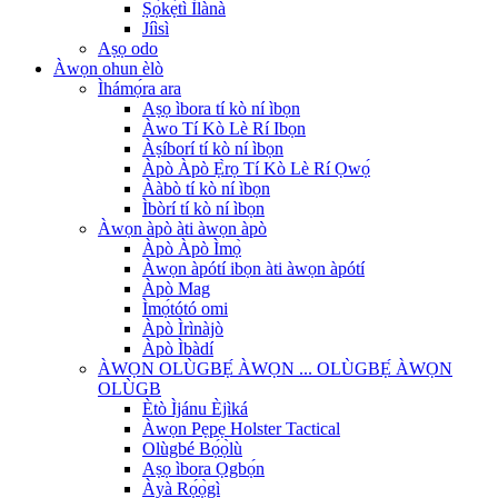
Ṣọ́kẹ́tì Ìlànà
Jíìsì
Aṣọ odo
Àwọn ohun èlò
Ìhámọ́ra ara
Aṣọ ìbora tí kò ní ìbọn
Àwo Tí Kò Lè Rí Ibọn
Àṣíborí tí kò ní ìbọn
Àpò Àpò Ẹ̀rọ Tí Kò Lè Rí Ọwọ́
Ààbò tí kò ní ìbọn
Ìbòrí tí kò ní ìbọn
Àwọn àpò àti àwọn àpò
Àpò Àpò Ìmọ̀
Àwọn àpótí ibọn àti àwọn àpótí
Àpò Mag
Ìmọ́tótó omi
Àpò Ìrìnàjò
Àpò Ìbàdí
ÀWỌN OLÙGBẸ́ ÀWỌN ... OLÙGBẸ́ ÀWỌN
OLÙGB
Ètò Ìjánu Èjìká
Àwọn Pẹpẹ Holster Tactical
Olùgbé Bọ́ọ̀lù
Aṣọ ìbora Ọgbọ́n
Àyà Rọ́ọ̀gì