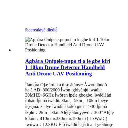
ibeere
àlàyé díẹ̀díẹ̀
Agbára Onípele-pupọ ti o le gbe kiri
1-10km Drone Detector Handheld
Anti Drone UAV Positioning
Ìfàmọ́ra Ọjà: Irú tí a ti ṣe àtúnṣe: Àwọn ibùdó
ìtajà AD: 800/2000 Ìwọ̀n ìgbìyànjú ìwádìí:
30MHZ~6GHz Ìwòran ìpele gbogbo, ìwádìí àti
ìfihàn Ìjìnnà ìwádìí: 3km、5km、10km Ìpéye
ìtọ́sọ́nà: 3° Iye ìwádìí àkókò gidi：≥30 Ìjìnnà
ìkọlù：2km、3km Afẹ́fẹ́ àtúnyẹ̀wò：360° Afẹ́fẹ́
kíkún：410mmx330mmx190mm ( LxWxD )
Ìwúwo：12.8KG Ètò ìwádìí ìtajà tí a ti ṣe àtúnṣe