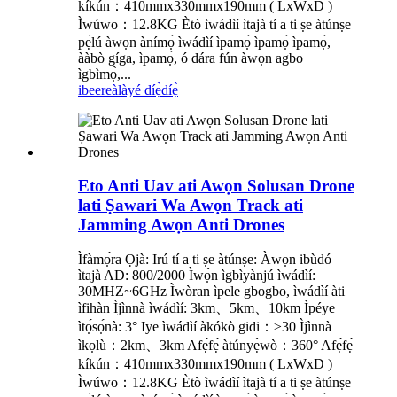
kíkún：410mmx330mmx190mm ( LxWxD )
Ìwúwo：12.8KG Ètò ìwádìí ìtajà tí a ti ṣe àtúnṣe
pẹ̀lú àwọn ànímọ́ ìwádìí ìpamọ́ ìpamọ́ ìpamọ́,
ààbò gíga, ìpamọ́, ó dára fún àwọn agbo
ìgbìmọ̀,...
ibeere
àlàyé díẹ̀díẹ̀
Eto Anti Uav ati Awọn Solusan Drone
lati Ṣawari Wa Awọn Track ati
Jamming Awọn Anti Drones
Ìfàmọ́ra Ọjà: Irú tí a ti ṣe àtúnṣe: Àwọn ibùdó
ìtajà AD: 800/2000 Ìwọ̀n ìgbìyànjú ìwádìí:
30MHZ~6GHz Ìwòran ìpele gbogbo, ìwádìí àti
ìfihàn Ìjìnnà ìwádìí: 3km、5km、10km Ìpéye
ìtọ́sọ́nà: 3° Iye ìwádìí àkókò gidi：≥30 Ìjìnnà
ìkọlù：2km、3km Afẹ́fẹ́ àtúnyẹ̀wò：360° Afẹ́fẹ́
kíkún：410mmx330mmx190mm ( LxWxD )
Ìwúwo：12.8KG Ètò ìwádìí ìtajà tí a ti ṣe àtúnṣe