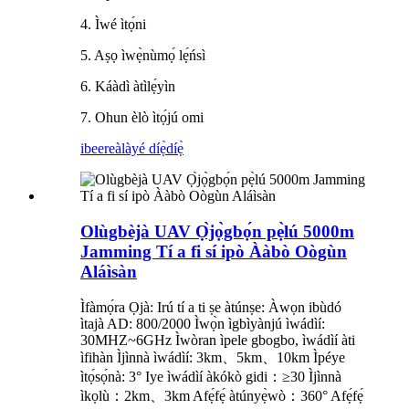
4. Ìwé ìtọ́ni
5. Aṣọ ìwẹ̀nùmọ́ lẹ́ńsì
6. Káàdì àtìlẹ́yìn
7. Ohun èlò ìtọ́jú omi
ibeere
àlàyé díẹ̀díẹ̀
Olùgbèjà UAV Ọ̀jọ̀gbọ́n pẹ̀lú 5000m
Jamming Tí a fi sí ipò Ààbò Oògùn
Aláìsàn
Ìfàmọ́ra Ọjà: Irú tí a ti ṣe àtúnṣe: Àwọn ibùdó
ìtajà AD: 800/2000 Ìwọ̀n ìgbìyànjú ìwádìí:
30MHZ~6GHz Ìwòran ìpele gbogbo, ìwádìí àti
ìfihàn Ìjìnnà ìwádìí: 3km、5km、10km Ìpéye
ìtọ́sọ́nà: 3° Iye ìwádìí àkókò gidi：≥30 Ìjìnnà
ìkọlù：2km、3km Afẹ́fẹ́ àtúnyẹ̀wò：360° Afẹ́fẹ́