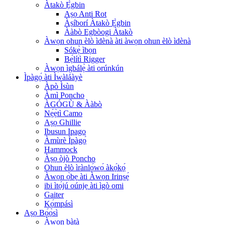
Àtakò Ẹ̀gbin
Aṣọ Anti Rot
Àṣíborí Àtakò Ẹ̀gbin
Ààbò Egbòogi Àtakò
Àwọn ohun èlò ìdènà àti àwọn ohun èlò ìdènà
Sókẹ̀ ìbọn
Bẹ́lítì Rigger
Àwọn ìgbálẹ̀ àti orúnkún
Ìpàgọ́ àti Ìwàláàyè
Àpò Ìsùn
Àmì Poncho
ÀGÓGÙ & Ààbò
Nẹ́ẹ̀tì Camo
Aṣọ Ghillie
Ibusun Ipago
Àmùrè Ìpàgọ́
Hammock
Àṣọ òjò Poncho
Ohun èlò ìrànlọ́wọ́ àkọ́kọ́
Àwọn ọ̀bẹ àti Àwọn Irinṣẹ́
ibi ìtọ́jú oúnjẹ àti ìgò omi
Gaiter
Kọ́mpásì
Aṣọ Bọ́ọ̀sì
Àwọn bàtà