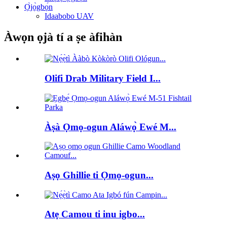
Ọ̀jọ̀gbọ́n
Idaabobo UAV
Àwọn ọjà tí a ṣe àfihàn
Olifi Drab Military Field I...
Àṣà Ọmọ-ogun Aláwọ̀ Ewé M...
Aṣọ Ghillie ti Ọmọ-ogun...
Atẹ Camou ti inu igbo...