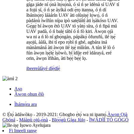
gíga jáde ní ọ̀nà ìtọ́sọ́nà, ó sì ń ṣe ìdènà sí UAV tí
a fojú sí, ó ń ṣe àyíká odi ẹ̀rọ itanna, ó ń dí
ìbánisọ̀rọ̀ láàárín UAV àti olùṣiṣẹ́ lọ́wọ́, ó ń
pàdánù ìwífún nípa ipò satẹ́láìtì àti ìṣàkóso UAV.
Gẹ́gẹ́ bí àwọn ètò UAV tó yàtọ̀ síra, ó ń fipá mú
UAV padà, ó ń balẹ̀ tàbí ó ń fò kiri. Àwọn ọjà
wa ni a ń lò ní gbọ̀ngàn, pápákọ̀ òfurufú, ilé iṣẹ́
aṣojú, ààlà, ibi tí epo rọ̀bì ń gbé, agbára iná
mànàmáná àti àwọn ilé iṣẹ́ mìíràn. A tún lè lò ó
fún àwọn ìṣẹ̀lẹ̀ ìṣòwò, bí ìdíje eré ìdárayá, eré
orin, àwọn ìfihàn, àti bẹ́ẹ̀ bẹ́ẹ̀ lọ.
ibeere
àlàyé díẹ̀díẹ̀
Aṣọ
Àwọn ohun èlò
Ìhámọ́ra ara
© Ẹ̀tọ́ àdáwòkọ - 2019-2021: Gbogbo ẹ̀tọ́ wa ni ipamọ́.
Àwọn Ọjà
Gbóná
-
Máàpù ojú-ọ̀nà
-
Blọ́ọ̀gù Gíga Jùlọ
-
ÌWÁDÌÍ TÓ GÓGÓ
Fi Imeeli ranṣẹ