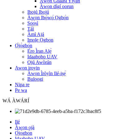
Àwọn Gíláàsì Yíyan
Àwọn dígí oorun
Ibojú Ibojú
Àwọn Ibọ̀wọ́ Ọgbọ́n
Sọ́ọ̀ṣì
Táì
Àmì Ajá
Imọlẹ Ọgbọn
Ọ̀jọ̀gbọ́n
Ẹ̀rọ Ìran Alẹ́
Idaabobo UAV
Ojú Awòrán
Awọn iroyin
Àwọn Ìròyìn Ilé-iṣẹ́
Bulọọgi
Nipa re
Pe wa
WÁ ÀWÁRÍ
Ilé
Àwọn ọjà
Ọ̀jọ̀gbọ́n
Idaabobo UAV