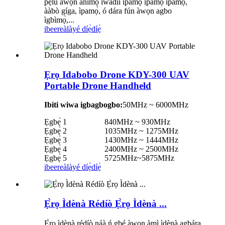
pẹ̀lú àwọn ànímọ́ ìwádìí ìpamọ́ ìpamọ́ ìpamọ́,
ààbò gíga, ìpamọ́, ó dára fún àwọn agbo
ìgbìmọ̀,...
ibeere
àlàyé díẹ̀díẹ̀
Ẹrọ Idabobo Drone KDY-300 UAV
Portable Drone Handheld
Ibiti wiwa igbagbogbo:
50MHz ~ 6000MHz
Ẹgbẹ́ 1
840MHz ~ 930MHz
Ẹgbẹ́ 2
1035MHz ~ 1275MHz
Ẹgbẹ́ 3
1430MHz ~ 1444MHz
Ẹgbẹ́ 4
2400MHz ~ 2500MHz
Ẹgbẹ́ 5
5725MHz~5875MHz
ibeere
àlàyé díẹ̀díẹ̀
Ẹ̀rọ Ìdènà Rédíò Ẹ̀rọ Ìdènà ...
Ẹ̀rọ ìdènà rédíò náà ń gbé àwọn àmì ìdènà agbára