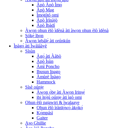
Àpò Àpò Ìmọ̀
Àpò Mag
Ìmọ́tótó omi
Àpò Ìrìnàjò
Àpò Ìbàdí
Àwọn ohun èlò ìdènà àti àwọn ohun èlò ìdènà
Sókẹ̀ ìbọn
Àwọn ìgbálẹ̀ àti orúnkún
Ìpàgọ́ àti Ìwàláàyè
Sísùn
Àgọ́ àti Ààbò
Àpò Ìsùn
Àmì Poncho
Ibusun Ipago
Àmùrè Ìpàgọ́
Hammock
Sísè oúnjẹ
Àwọn ọ̀bẹ àti Àwọn Irinṣẹ́
ibi ìtọ́jú oúnjẹ àti ìgò omi
Ohun èlò pajawiri & ìwalaaye
Ohun èlò ìrànlọ́wọ́ àkọ́kọ́
Kọ́mpásì
Gaiter
Aṣọ Ghillie