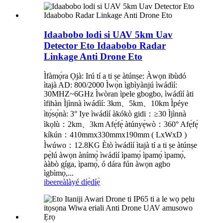
Idaabobo lodi si UAV 5km Uav
Detector Eto Idaabobo Radar
Linkage Anti Drone Eto
Ìfàmọ́ra Ọjà: Irú tí a ti ṣe àtúnṣe: Àwọn ibùdó
ìtajà AD: 800/2000 Ìwọ̀n ìgbìyànjú ìwádìí:
30MHZ~6GHz Ìwòran ìpele gbogbo, ìwádìí àti
ìfihàn Ìjìnnà ìwádìí: 3km、5km、10km Ìpéye
ìtọ́sọ́nà: 3° Iye ìwádìí àkókò gidi：≥30 Ìjìnnà
ìkọlù：2km、3km Afẹ́fẹ́ àtúnyẹ̀wò：360° Afẹ́fẹ́
kíkún：410mmx330mmx190mm ( LxWxD )
Ìwúwo：12.8KG Ètò ìwádìí ìtajà tí a ti ṣe àtúnṣe
pẹ̀lú àwọn ànímọ́ ìwádìí ìpamọ́ ìpamọ́ ìpamọ́,
ààbò gíga, ìpamọ́, ó dára fún àwọn agbo
ìgbìmọ̀,...
ibeere
àlàyé díẹ̀díẹ̀