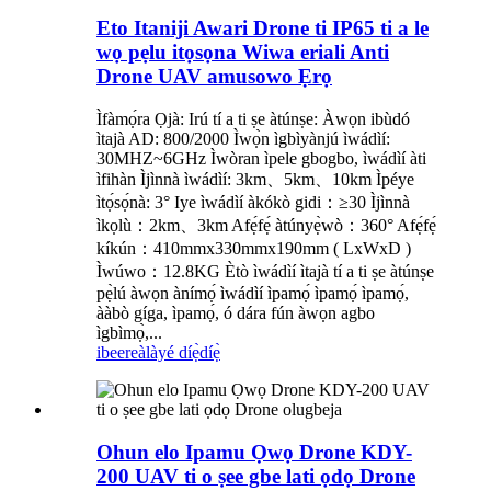
Eto Itaniji Awari Drone ti IP65 ti a le
wọ pẹlu itọsọna Wiwa eriali Anti
Drone UAV amusowo Ẹrọ
Ìfàmọ́ra Ọjà: Irú tí a ti ṣe àtúnṣe: Àwọn ibùdó
ìtajà AD: 800/2000 Ìwọ̀n ìgbìyànjú ìwádìí:
30MHZ~6GHz Ìwòran ìpele gbogbo, ìwádìí àti
ìfihàn Ìjìnnà ìwádìí: 3km、5km、10km Ìpéye
ìtọ́sọ́nà: 3° Iye ìwádìí àkókò gidi：≥30 Ìjìnnà
ìkọlù：2km、3km Afẹ́fẹ́ àtúnyẹ̀wò：360° Afẹ́fẹ́
kíkún：410mmx330mmx190mm ( LxWxD )
Ìwúwo：12.8KG Ètò ìwádìí ìtajà tí a ti ṣe àtúnṣe
pẹ̀lú àwọn ànímọ́ ìwádìí ìpamọ́ ìpamọ́ ìpamọ́,
ààbò gíga, ìpamọ́, ó dára fún àwọn agbo
ìgbìmọ̀,...
ibeere
àlàyé díẹ̀díẹ̀
Ohun elo Ipamu Ọwọ Drone KDY-
200 UAV ti o ṣee gbe lati ọdọ Drone