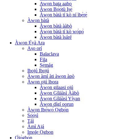
Awọn bata aabo
Àwọn Bọ́ọ̀tù Iṣẹ́
Àwọn bàtà tí kò ní ìbẹ̀rẹ̀
Àwọn bàtà
Àwọn bàtà ààbò
Àwọn bàtà tí kò wọ́pọ̀
Àwọn bàtà ìsáré
Àwọn Ẹ̀yà Ara
Aṣọ orí
Balaclava
Fila
Ṣẹ́mág
Ibojú Ibojú
Àwọn àmì àti àwọn àpò
Àwọn ojú ìbora
Àwọn gilaasi ojú
Àwọn Gíláàsì Ààbò
Àwọn Gíláàsì Yíyan
Àwọn dígí oorun
Àwọn Ibọ̀wọ́ Ọgbọ́n
Sọ́ọ̀ṣì
Táì
Àmì Ajá
Imọlẹ Ọgbọn
Ọ̀jọ̀gbọ́n