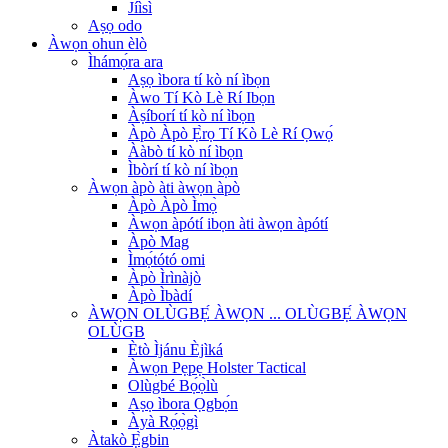
Jíìsì
Aṣọ odo
Àwọn ohun èlò
Ìhámọ́ra ara
Aṣọ ìbora tí kò ní ìbọn
Àwo Tí Kò Lè Rí Ibọn
Àṣíborí tí kò ní ìbọn
Àpò Àpò Ẹ̀rọ Tí Kò Lè Rí Ọwọ́
Ààbò tí kò ní ìbọn
Ìbòrí tí kò ní ìbọn
Àwọn àpò àti àwọn àpò
Àpò Àpò Ìmọ̀
Àwọn àpótí ibọn àti àwọn àpótí
Àpò Mag
Ìmọ́tótó omi
Àpò Ìrìnàjò
Àpò Ìbàdí
ÀWỌN OLÙGBẸ́ ÀWỌN ... OLÙGBẸ́ ÀWỌN
OLÙGB
Ètò Ìjánu Èjìká
Àwọn Pẹpẹ Holster Tactical
Olùgbé Bọ́ọ̀lù
Aṣọ ìbora Ọgbọ́n
Àyà Rọ́ọ̀gì
Àtakò Ẹ̀gbin