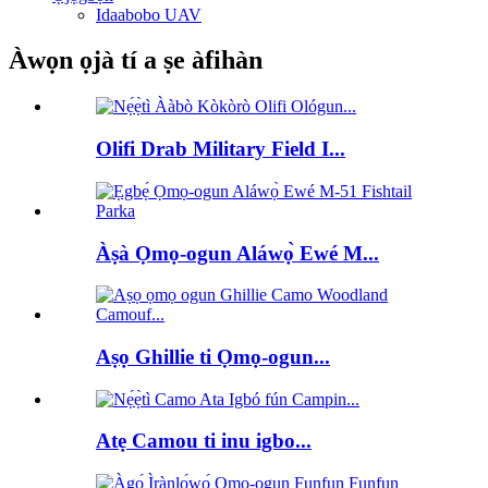
Idaabobo UAV
Àwọn ọjà tí a ṣe àfihàn
Olifi Drab Military Field I...
Àṣà Ọmọ-ogun Aláwọ̀ Ewé M...
Aṣọ Ghillie ti Ọmọ-ogun...
Atẹ Camou ti inu igbo...