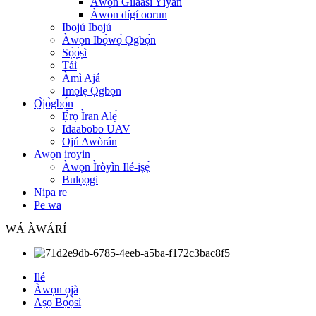
Àwọn Gíláàsì Yíyan
Àwọn dígí oorun
Ibojú Ibojú
Àwọn Ibọ̀wọ́ Ọgbọ́n
Sọ́ọ̀ṣì
Táì
Àmì Ajá
Imọlẹ Ọgbọn
Ọ̀jọ̀gbọ́n
Ẹ̀rọ Ìran Alẹ́
Idaabobo UAV
Ojú Awòrán
Awọn iroyin
Àwọn Ìròyìn Ilé-iṣẹ́
Bulọọgi
Nipa re
Pe wa
WÁ ÀWÁRÍ
Ilé
Àwọn ọjà
Aṣọ Bọ́ọ̀sì