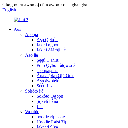
Gbogbo iru awọn ọja fun awọn iṣẹ ita gbangba
English
Aṣọ
Aṣọ ìjà
Aṣọ Ọgbọ́n
Jakẹti ọgbọn
Jakẹti Aláròjinlẹ̀
Aṣọ ìjà
Ṣẹ́ẹ̀tì T-shirt
Polo Ọgbọ́n-àtọwọ́dá
aṣọ ìpajama
Àpáta Ọkọ̀ Ojú Omi
Aṣọ àwọ̀tẹ́lẹ̀
Ṣẹ́ẹ̀tì Jíìsì
Sòkòtò ìjà
Sòkòtò Ọgbọ́n
Ṣọ́kẹ́tì Ìlànà
Jíìsì
Woobie
hoodie zip soke
Hoodie Laisi Zip
Jakẹ́ẹ̀tì Sígá