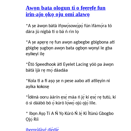
Awọn bata ologun ti o fẹẹrẹfẹ fun
irin-ajo ọkọ oju omi alawọ
*A ṣe àwọn bàtà ìfọwọ́sowọ́pọ̀ fún ìfàmọ́ra tó
dára jù nígbà tí o bá ń rìn lọ
*A ṣe apẹrẹ rẹ fun awọn agbegbe gbigbona ati
gbigbẹ ṣugbọn awọn bata ọgbọn wọnyi le gba
eyikeyi ilẹ
*Ètò Speedhook àti Eyelet Lacing yóò pa àwọn
bàtà ìjà rẹ mọ́ dáadáa
*Kola ti a fi aṣọ ṣe n pese aabo ati atilẹyin ni
ayika kokosẹ
*Ìdènà ooru àárín ẹsẹ̀ máa ń jẹ́ kí ẹsẹ̀ rẹ tutù, kí
ó sì dáàbò bò ọ́ kúrò lọ́wọ́ ojú ọjọ́ líle.
* Ibọn Aṣọ Tí A Ń Yọ Kúrò Ń Jẹ́ Kí Ìtùnú Gbogbo
Ọjọ́ Ríi
ibeere
àlàyé díẹ̀díẹ̀