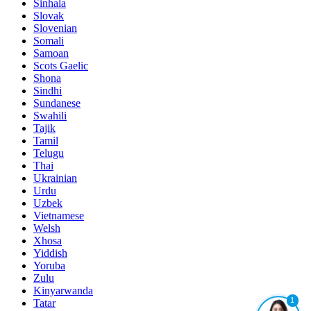
Sinhala
Slovak
Slovenian
Somali
Samoan
Scots Gaelic
Shona
Sindhi
Sundanese
Swahili
Tajik
Tamil
Telugu
Thai
Ukrainian
Urdu
Uzbek
Vietnamese
Welsh
Xhosa
Yiddish
Yoruba
Zulu
Kinyarwanda
1
Tatar