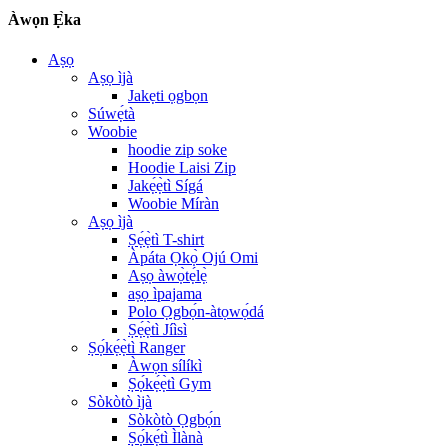
Àwọn Ẹ̀ka
Aṣọ
Aṣọ ìjà
Jakẹti ọgbọn
Súwẹ́tà
Woobie
hoodie zip soke
Hoodie Laisi Zip
Jakẹ́ẹ̀tì Sígá
Woobie Míràn
Aṣọ ìjà
Ṣẹ́ẹ̀tì T-shirt
Àpáta Ọkọ̀ Ojú Omi
Aṣọ àwọ̀tẹ́lẹ̀
aṣọ ìpajama
Polo Ọgbọ́n-àtọwọ́dá
Ṣẹ́ẹ̀tì Jíìsì
Ṣọ́kẹ́ẹ̀tì Ranger
Àwọn sílíkì
Ṣọ́kẹ́ẹ̀tì Gym
Sòkòtò ìjà
Sòkòtò Ọgbọ́n
Ṣọ́kẹ́tì Ìlànà