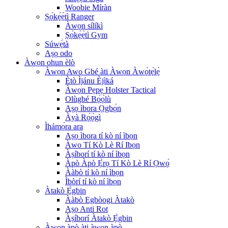
Woobie Míràn
Ṣọ́kẹ́ẹ̀tì Ranger
Àwọn sílíkì
Ṣọ́kẹ́ẹ̀tì Gym
Súwẹ́tà
Aṣọ odo
Àwọn ohun èlò
Àwọn Awo Gbé àti Àwọn Àwọ̀tẹ́lẹ̀
Ètò Ìjánu Èjìká
Àwọn Pẹpẹ Holster Tactical
Olùgbé Bọ́ọ̀lù
Aṣọ ìbora Ọgbọ́n
Àyà Rọ́ọ̀gì
Ìhámọ́ra ara
Aṣọ ìbora tí kò ní ìbọn
Àwo Tí Kò Lè Rí Ibọn
Àṣíborí tí kò ní ìbọn
Àpò Àpò Ẹ̀rọ Tí Kò Lè Rí Ọwọ́
Ààbò tí kò ní ìbọn
Ìbòrí tí kò ní ìbọn
Àtakò Ẹ̀gbin
Ààbò Egbòogi Àtakò
Aṣọ Anti Rot
Àṣíborí Àtakò Ẹ̀gbin
Àwọn àpò àti àwọn àpò