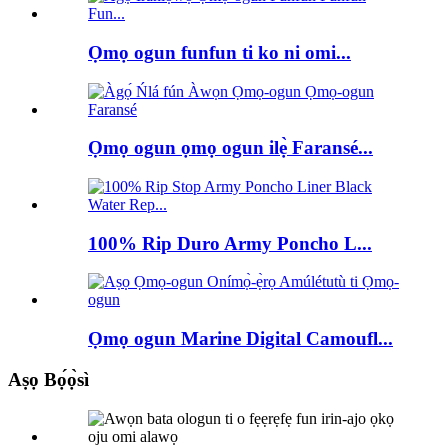
Ọmọ ogun funfun ti ko ni omi...
Ọmọ ogun ọmọ ogun ilẹ̀ Faransé...
100% Rip Duro Army Poncho L...
Ọmọ ogun Marine Digital Camoufl...
Aṣọ Bọ́ọ̀sì