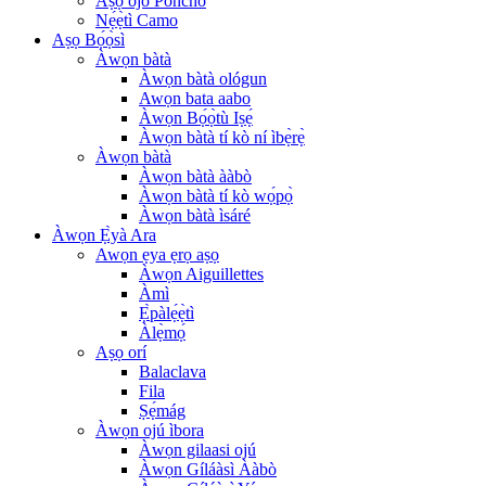
Àṣọ òjò Poncho
Nẹ́ẹ̀tì Camo
Aṣọ Bọ́ọ̀sì
Àwọn bàtà
Àwọn bàtà ológun
Awọn bata aabo
Àwọn Bọ́ọ̀tù Iṣẹ́
Àwọn bàtà tí kò ní ìbẹ̀rẹ̀
Àwọn bàtà
Àwọn bàtà ààbò
Àwọn bàtà tí kò wọ́pọ̀
Àwọn bàtà ìsáré
Àwọn Ẹ̀yà Ara
Awọn ẹya ẹrọ aṣọ
Àwọn Aiguillettes
Àmì
Ẹ̀pàlẹ́ẹ̀tì
Àlẹ̀mọ́
Aṣọ orí
Balaclava
Fila
Ṣẹ́mág
Àwọn ojú ìbora
Àwọn gilaasi ojú
Àwọn Gíláàsì Ààbò