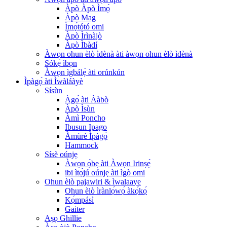
Àpò Àpò Ìmọ̀
Àpò Mag
Ìmọ́tótó omi
Àpò Ìrìnàjò
Àpò Ìbàdí
Àwọn ohun èlò ìdènà àti àwọn ohun èlò ìdènà
Sókẹ̀ ìbọn
Àwọn ìgbálẹ̀ àti orúnkún
Ìpàgọ́ àti Ìwàláàyè
Sísùn
Àgọ́ àti Ààbò
Àpò Ìsùn
Àmì Poncho
Ibusun Ipago
Àmùrè Ìpàgọ́
Hammock
Sísè oúnjẹ
Àwọn ọ̀bẹ àti Àwọn Irinṣẹ́
ibi ìtọ́jú oúnjẹ àti ìgò omi
Ohun èlò pajawiri & ìwalaaye
Ohun èlò ìrànlọ́wọ́ àkọ́kọ́
Kọ́mpásì
Gaiter
Aṣọ Ghillie