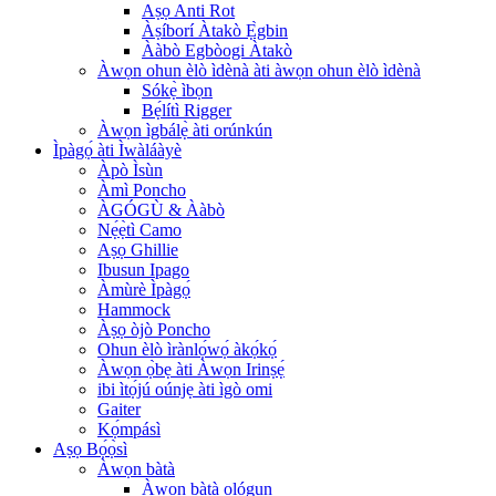
Aṣọ Anti Rot
Àṣíborí Àtakò Ẹ̀gbin
Ààbò Egbòogi Àtakò
Àwọn ohun èlò ìdènà àti àwọn ohun èlò ìdènà
Sókẹ̀ ìbọn
Bẹ́lítì Rigger
Àwọn ìgbálẹ̀ àti orúnkún
Ìpàgọ́ àti Ìwàláàyè
Àpò Ìsùn
Àmì Poncho
ÀGÓGÙ & Ààbò
Nẹ́ẹ̀tì Camo
Aṣọ Ghillie
Ibusun Ipago
Àmùrè Ìpàgọ́
Hammock
Àṣọ òjò Poncho
Ohun èlò ìrànlọ́wọ́ àkọ́kọ́
Àwọn ọ̀bẹ àti Àwọn Irinṣẹ́
ibi ìtọ́jú oúnjẹ àti ìgò omi
Gaiter
Kọ́mpásì
Aṣọ Bọ́ọ̀sì
Àwọn bàtà
Àwọn bàtà ológun