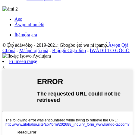
Aṣọ
Àwọn ohun èlò
Ìhámọ́ra ara
© Ẹ̀tọ́ àdáwòkọ - 2019-2021: Gbogbo ẹ̀tọ́ wa ni ipamọ́.
Àwọn Ọjà
Gbóná
-
Máàpù ojú-ọ̀nà
-
Blọ́ọ̀gù Gíga Jùlọ
-
ÌWÁDÌÍ TÓ GÓGÓ
Fi Imeeli ranṣẹ
x