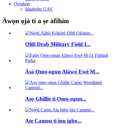
Ọ̀jọ̀gbọ́n
Idaabobo UAV
Àwọn ọjà tí a ṣe àfihàn
Olifi Drab Military Field I...
Àṣà Ọmọ-ogun Aláwọ̀ Ewé M...
Aṣọ Ghillie ti Ọmọ-ogun...
Atẹ Camou ti inu igbo...