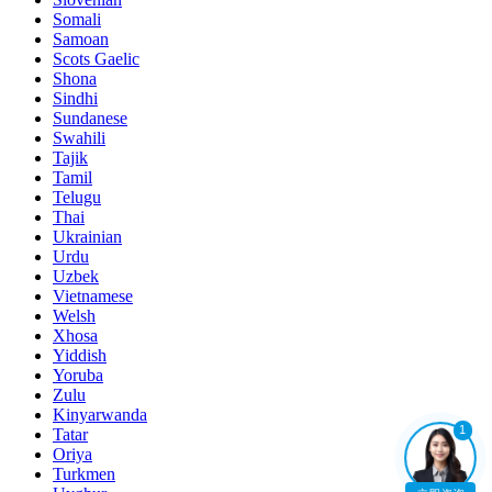
Somali
Samoan
Scots Gaelic
Shona
Sindhi
Sundanese
Swahili
Tajik
Tamil
Telugu
Thai
Ukrainian
Urdu
Uzbek
Vietnamese
Welsh
Xhosa
Yiddish
Yoruba
Zulu
Kinyarwanda
1
Tatar
Oriya
Turkmen