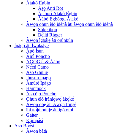
Àtakò Ẹ̀gbin
Aṣọ Anti Rot
Àṣíborí Àtakò Ẹ̀gbin
Ààbò Egbòogi Àtakò
Àwọn ohun èlò ìdènà àti àwọn ohun èlò ìdènà
Sókẹ̀ ìbọn
Bẹ́lítì Rigger
Àwọn ìgbálẹ̀ àti orúnkún
Ìpàgọ́ àti Ìwàláàyè
Àpò Ìsùn
Àmì Poncho
ÀGÓGÙ & Ààbò
Nẹ́ẹ̀tì Camo
Aṣọ Ghillie
Ibusun Ipago
Àmùrè Ìpàgọ́
Hammock
Àṣọ òjò Poncho
Ohun èlò ìrànlọ́wọ́ àkọ́kọ́
Àwọn ọ̀bẹ àti Àwọn Irinṣẹ́
ibi ìtọ́jú oúnjẹ àti ìgò omi
Gaiter
Kọ́mpásì
Aṣọ Bọ́ọ̀sì
Àwọn bàtà