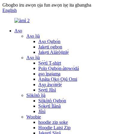
Gbogbo iru awọn ọja fun awọn iṣẹ ita gbangba
English
Aṣọ
Aṣọ ìjà
Aṣọ Ọgbọ́n
Jakẹti ọgbọn
Jakẹti Aláròjinlẹ̀
Aṣọ ìjà
Ṣẹ́ẹ̀tì T-shirt
Polo Ọgbọ́n-àtọwọ́dá
aṣọ ìpajama
Àpáta Ọkọ̀ Ojú Omi
Aṣọ àwọ̀tẹ́lẹ̀
Ṣẹ́ẹ̀tì Jíìsì
Sòkòtò ìjà
Sòkòtò Ọgbọ́n
Ṣọ́kẹ́tì Ìlànà
Jíìsì
Woobie
hoodie zip soke
Hoodie Laisi Zip
Jakẹ́ẹ̀tì Sígá