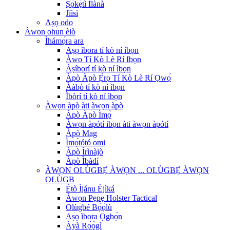
Ṣọ́kẹ́tì Ìlànà
Jíìsì
Aṣọ odo
Àwọn ohun èlò
Ìhámọ́ra ara
Aṣọ ìbora tí kò ní ìbọn
Àwo Tí Kò Lè Rí Ibọn
Àṣíborí tí kò ní ìbọn
Àpò Àpò Ẹ̀rọ Tí Kò Lè Rí Ọwọ́
Ààbò tí kò ní ìbọn
Ìbòrí tí kò ní ìbọn
Àwọn àpò àti àwọn àpò
Àpò Àpò Ìmọ̀
Àwọn àpótí ibọn àti àwọn àpótí
Àpò Mag
Ìmọ́tótó omi
Àpò Ìrìnàjò
Àpò Ìbàdí
ÀWỌN OLÙGBẸ́ ÀWỌN ... OLÙGBẸ́ ÀWỌN
OLÙGB
Ètò Ìjánu Èjìká
Àwọn Pẹpẹ Holster Tactical
Olùgbé Bọ́ọ̀lù
Aṣọ ìbora Ọgbọ́n
Àyà Rọ́ọ̀gì