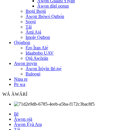
Àwọn Gíláàsì Yíyan
Àwọn dígí oorun
Ibojú Ibojú
Àwọn Ibọ̀wọ́ Ọgbọ́n
Sọ́ọ̀ṣì
Táì
Àmì Ajá
Imọlẹ Ọgbọn
Ọ̀jọ̀gbọ́n
Ẹ̀rọ Ìran Alẹ́
Idaabobo UAV
Ojú Awòrán
Awọn iroyin
Àwọn Ìròyìn Ilé-iṣẹ́
Bulọọgi
Nipa re
Pe wa
WÁ ÀWÁRÍ
Ilé
Àwọn ọjà
Àwọn Ẹ̀yà Ara
Táì