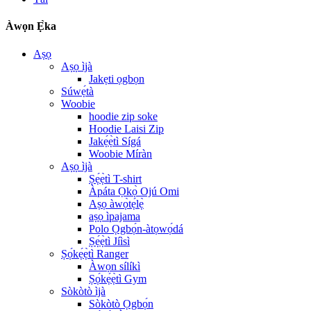
Àwọn Ẹ̀ka
Aṣọ
Aṣọ ìjà
Jakẹti ọgbọn
Súwẹ́tà
Woobie
hoodie zip soke
Hoodie Laisi Zip
Jakẹ́ẹ̀tì Sígá
Woobie Míràn
Aṣọ ìjà
Ṣẹ́ẹ̀tì T-shirt
Àpáta Ọkọ̀ Ojú Omi
Aṣọ àwọ̀tẹ́lẹ̀
aṣọ ìpajama
Polo Ọgbọ́n-àtọwọ́dá
Ṣẹ́ẹ̀tì Jíìsì
Ṣọ́kẹ́ẹ̀tì Ranger
Àwọn sílíkì
Ṣọ́kẹ́ẹ̀tì Gym
Sòkòtò ìjà
Sòkòtò Ọgbọ́n