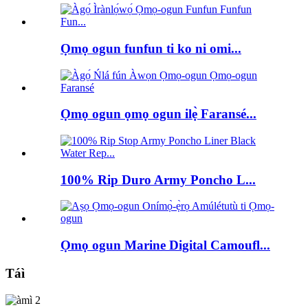
Ọmọ ogun funfun ti ko ni omi...
Ọmọ ogun ọmọ ogun ilẹ̀ Faransé...
100% Rip Duro Army Poncho L...
Ọmọ ogun Marine Digital Camoufl...
Táì