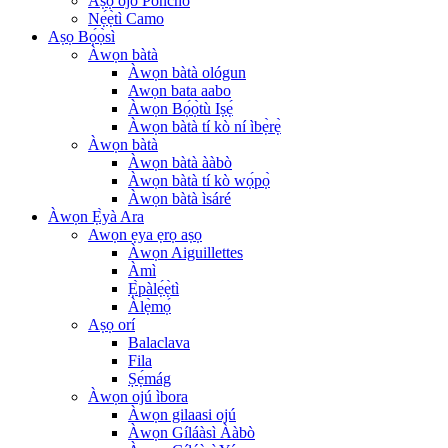
Àṣọ òjò Poncho
Nẹ́ẹ̀tì Camo
Aṣọ Bọ́ọ̀sì
Àwọn bàtà
Àwọn bàtà ológun
Awọn bata aabo
Àwọn Bọ́ọ̀tù Iṣẹ́
Àwọn bàtà tí kò ní ìbẹ̀rẹ̀
Àwọn bàtà
Àwọn bàtà ààbò
Àwọn bàtà tí kò wọ́pọ̀
Àwọn bàtà ìsáré
Àwọn Ẹ̀yà Ara
Awọn ẹya ẹrọ aṣọ
Àwọn Aiguillettes
Àmì
Ẹ̀pàlẹ́ẹ̀tì
Àlẹ̀mọ́
Aṣọ orí
Balaclava
Fila
Ṣẹ́mág
Àwọn ojú ìbora
Àwọn gilaasi ojú
Àwọn Gíláàsì Ààbò