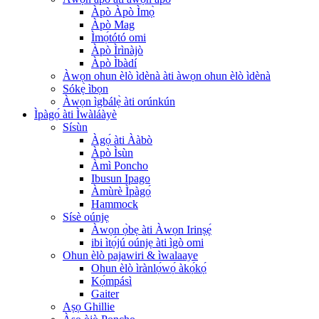
Àpò Àpò Ìmọ̀
Àpò Mag
Ìmọ́tótó omi
Àpò Ìrìnàjò
Àpò Ìbàdí
Àwọn ohun èlò ìdènà àti àwọn ohun èlò ìdènà
Sókẹ̀ ìbọn
Àwọn ìgbálẹ̀ àti orúnkún
Ìpàgọ́ àti Ìwàláàyè
Sísùn
Àgọ́ àti Ààbò
Àpò Ìsùn
Àmì Poncho
Ibusun Ipago
Àmùrè Ìpàgọ́
Hammock
Sísè oúnjẹ
Àwọn ọ̀bẹ àti Àwọn Irinṣẹ́
ibi ìtọ́jú oúnjẹ àti ìgò omi
Ohun èlò pajawiri & ìwalaaye
Ohun èlò ìrànlọ́wọ́ àkọ́kọ́
Kọ́mpásì
Gaiter
Aṣọ Ghillie