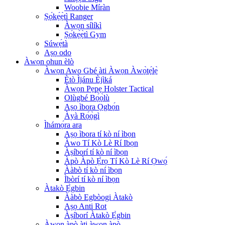
Woobie Míràn
Ṣọ́kẹ́ẹ̀tì Ranger
Àwọn sílíkì
Ṣọ́kẹ́ẹ̀tì Gym
Súwẹ́tà
Aṣọ odo
Àwọn ohun èlò
Àwọn Awo Gbé àti Àwọn Àwọ̀tẹ́lẹ̀
Ètò Ìjánu Èjìká
Àwọn Pẹpẹ Holster Tactical
Olùgbé Bọ́ọ̀lù
Aṣọ ìbora Ọgbọ́n
Àyà Rọ́ọ̀gì
Ìhámọ́ra ara
Aṣọ ìbora tí kò ní ìbọn
Àwo Tí Kò Lè Rí Ibọn
Àṣíborí tí kò ní ìbọn
Àpò Àpò Ẹ̀rọ Tí Kò Lè Rí Ọwọ́
Ààbò tí kò ní ìbọn
Ìbòrí tí kò ní ìbọn
Àtakò Ẹ̀gbin
Ààbò Egbòogi Àtakò
Aṣọ Anti Rot
Àṣíborí Àtakò Ẹ̀gbin
Àwọn àpò àti àwọn àpò