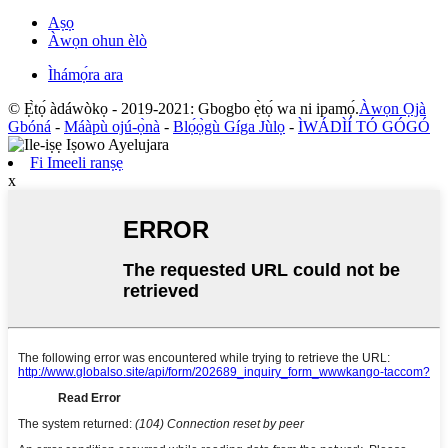
Aṣọ
Àwọn ohun èlò
Ìhámọ́ra ara
© Ẹ̀tọ́ àdáwòkọ - 2019-2021: Gbogbo ẹ̀tọ́ wa ni ipamọ́.
Àwọn Ọjà
Gbóná
-
Máàpù ojú-ọ̀nà
-
Blọ́ọ̀gù Gíga Jùlọ
-
ÌWÁDÌÍ TÓ GÓGÓ
Fi Imeeli ranṣẹ
x