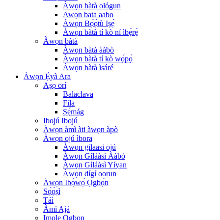
Àwọn bàtà ológun
Awọn bata aabo
Àwọn Bọ́ọ̀tù Iṣẹ́
Àwọn bàtà tí kò ní ìbẹ̀rẹ̀
Àwọn bàtà
Àwọn bàtà ààbò
Àwọn bàtà tí kò wọ́pọ̀
Àwọn bàtà ìsáré
Àwọn Ẹ̀yà Ara
Aṣọ orí
Balaclava
Fila
Ṣẹ́mág
Ibojú Ibojú
Àwọn àmì àti àwọn àpò
Àwọn ojú ìbora
Àwọn gilaasi ojú
Àwọn Gíláàsì Ààbò
Àwọn Gíláàsì Yíyan
Àwọn dígí oorun
Àwọn Ibọ̀wọ́ Ọgbọ́n
Sọ́ọ̀ṣì
Táì
Àmì Ajá
Imọlẹ Ọgbọn